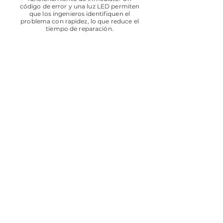
código de error y una luz LED permiten
que los ingenieros identifiquen el
problema con rapidez, lo que reduce el
tiempo de reparación.
© 2020 by Proveedora Industrial
Panamericana
DIRECCIÓN
Av. Montes Himalaya #711
Col. Jardines de La Concepción
C.P. 20120
Aguascalientes, Ags.
CONTACTO